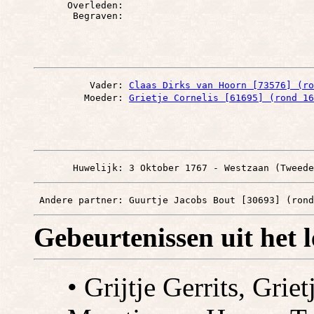
      Overleden: 

          Vader: 
Claas Dirks van Hoorn [73576] (ro
         Moeder: 
Grietje Cornelis [61695] (rond 16
       Huwelijk: 3 Oktober 1767 - Westzaan (Tweede
 Andere partner: Guurtje Jacobs Bout [30693] (rond
Gebeurtenissen uit het 
• Grijtje Gerrits, Griet