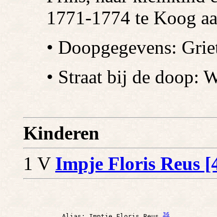
1771-1774 te Koog a
• Doopgegevens: Griete
• Straat bij de doop: 
Kinderen
1 V
Impje Floris Reus [
36
          Alias: Imptje Floris Reus 