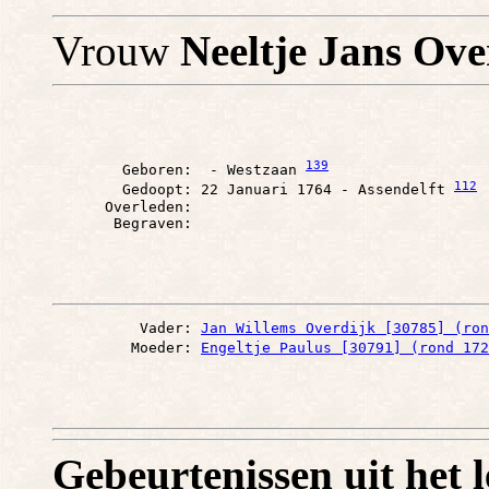
Vrouw
Neeltje Jans Ove
139
        Geboren:  - Westzaan 
112
        Gedoopt: 22 Januari 1764 - Assendelft 
      Overleden: 

          Vader: 
Jan Willems Overdijk [30785] (ron
         Moeder: 
Engeltje Paulus [30791] (rond 172
Gebeurtenissen uit het 