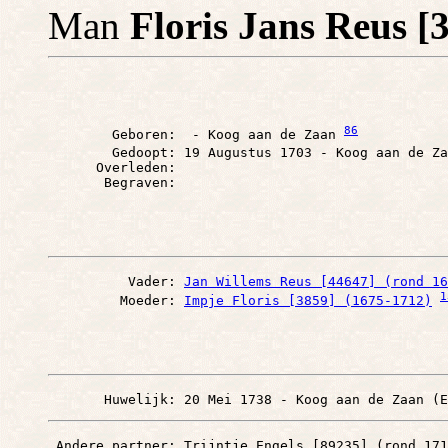
Man
Floris Jans Reus [
86
        Geboren:  - Koog aan de Zaan 
        Gedoopt: 19 Augustus 1703 - Koog aan de Za
      Overleden: 

          Vader: 
Jan Willems Reus [44647] (rond 16
1
         Moeder: 
Impje Floris [3859] (1675-1712)
       Huwelijk: 20 Mei 1738 - Koog aan de Zaan (E
 Andere partner: Trijntje Engels [89235] (rond 171