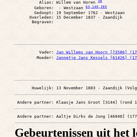
38
          Alias: Willem van Horen 
63
,140
,265
        Geboren:  - Westzaan 
        Gedoopt: 19 September 1762 - Westzaan

      Overleden: 15 December 1837 - Zaandijk

          Vader: 
Jan Willems van Hoorn [73586] (17
         Moeder: 
Jannetje Jans Kessels [61426] (17
       Huwelijk: 13 November 1803 - Zaandijk (Volg
 Andere partner: Klaasje Jans Groot [3144] (rond 1
 Andere partner: Aaltje Dirks de Jong [46940] (177
Gebeurtenissen uit het 