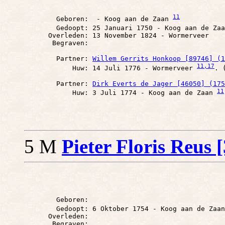
11
        Geboren:  - Koog aan de Zaan 
        Gedoopt: 25 Januari 1750 - Koog aan de Zaa
      Overleden: 13 November 1824 - Wormerveer

        Partner: 
Willem Gerrits Honkoop [89746] (1
11
,17
            Huw: 14 Juli 1776 - Wormerveer 
        Partner: 
Dirk Everts de Jager [46050] (175
11
            Huw: 3 Juli 1774 - Koog aan de Zaan 
5 M
Pieter Floris Reus 
        Geboren: 

        Gedoopt: 6 Oktober 1754 - Koog aan de Zaan
      Overleden: 
