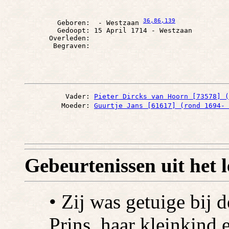
36
,86
,139
        Geboren:  - Westzaan 
        Gedoopt: 15 April 1714 - Westzaan

      Overleden: 

          Vader: 
Pieter Dircks van Hoorn [73578] (
         Moeder: 
Guurtje Jans [61617] (rond 1694- 
Gebeurtenissen uit het 
• Zij was getuige bij 
Prins, haar kleinkind e