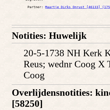
        Partner: 
Maartje Dirks Onrust [46133] (175
Notities: Huwelijk
20-5-1738 NH Kerk Ko
Reus; wednr Coog X Tr
Coog
Overlijdensnotities: kin
[58250]