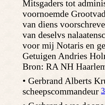
Mitsgaders tot adminis
voornoemde Grootvader
van diens voorschreve
van deselvs nalaaten
voor mij Notaris en ge
Getuigen Andries Hol
Bron: RA NH Haarlem
• Gerbrand Alberts Kru
3
scheepscommandeur