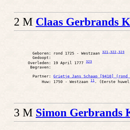
2 M
Claas Gerbrands Kr
321
,322
,323
        Geboren: rond 1725 - Westzaan 
        Gedoopt: 

323
      Overleden: 19 April 1777 
        Partner: 
Grietje Jans Schaap [9410] (rond 
11
            Huw: 1750 - Westzaan 
3 M
Simon Gerbrands K