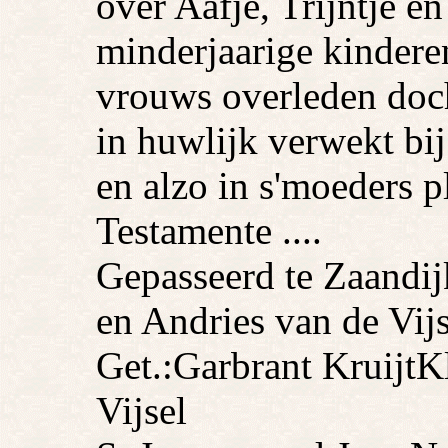
over Aafje, Trijntje e
minderjaarige kindere
vrouws overleden doch
in huwlijk verwekt b
en alzo in s'moeders p
Testamente ....
Gepasseerd te Zaandij
en Andries van de Vijs
Get.:
Garbrant Kruijt
K
Vijsel