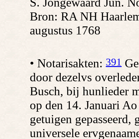
S. Jongewaard Jun. No
Bron: RA NH Haarlem
augustus 1768
391
• Notarisakten:
Ger
door dezelvs overlede
Busch, bij hunlieder m
op den 14. Januari Ao
getuigen gepasseerd, g
universele ervgenaame