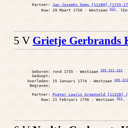
        Partner: 
Jan Josephs Ooms [11289] (1725-17
321
            Huw: 29 Maart 1750 - Westzaan 
5 V
Grietje Gerbrands 
205
,321
,322
        Geboren: rond 1735 - Westzaan 
        Gedoopt: 

205
,32
      Overleden: 15 Januari 1774 - Westzaan 
        Partner: 
Pieter Louris Groenveld [11328] (
321
            Huw: 21 Februari 1756 - Westzaan 