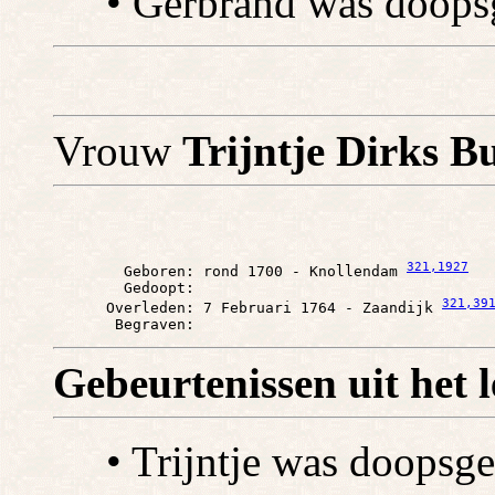
• Gerbrand was doop
Vrouw
Trijntje Dirks B
321
,1927
        Geboren: rond 1700 - Knollendam 
        Gedoopt: 

321
,39
      Overleden: 7 Februari 1764 - Zaandijk 
Gebeurtenissen uit het 
• Trijntje was doopsge