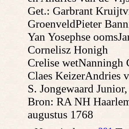
Get.: Garbrant Kruijt
v
Groenveld
Pieter Bann
Yan Yosephse ooms
Ja
Cornelisz Honigh
Crelise wet
Nanningh C
Claes Keizer
Andries v
S. Jongewaard Junior,
Bron: RA NH Haarlem
augustus 1768