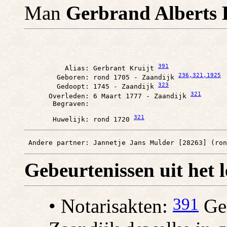
Man
Gerbrand Alberts 
391
          Alias: Gerbrant Kruijt 
236
,321
,1925
        Geboren: rond 1705 - Zaandijk 
323
        Gedoopt: 1745 - Zaandijk 
321
      Overleden: 6 Maart 1777 - Zaandijk 
321
       Huwelijk: rond 1720 
 Andere partner: Jannetje Jans Mulder [28263] (ron
Gebeurtenissen uit het 
391
• Notarisakten:
Ger