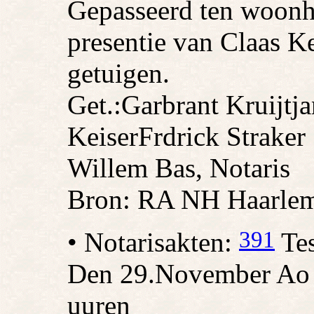
Gepasseerd ten woonhu
presentie van Claas Ke
getuigen.
Get.:
Garbrant Kruijt
j
Keiser
Frdrick Straker
Willem Bas, Notaris
Bron: RA NH Haarlem
391
• Notarisakten:
Tes
Den 29.November Ao 
uuren