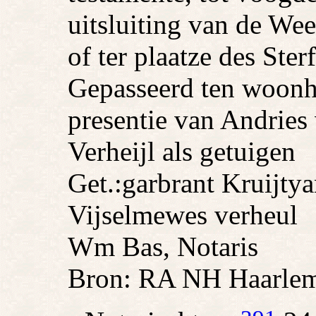
uitsluiting van de W
of ter plaatze des Ster
Gepasseerd ten woonhu
presentie van Andries
Verheijl als getuigen
Get.:
garbrant Kruijt
ya
Vijsel
mewes verheul
Wm Bas, Notaris
Bron: RA NH Haarlem