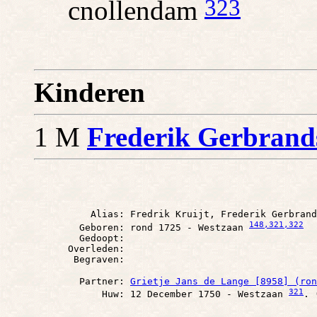
323
cnollendam
Kinderen
1 M
Frederik Gerbrands
          Alias: Fredrik Kruijt, Frederik Gerbrand
148
,321
,322
        Geboren: rond 1725 - Westzaan 
        Gedoopt: 

      Overleden: 

        Partner: 
Grietje Jans de Lange [8958] (ron
321
            Huw: 12 December 1750 - Westzaan 