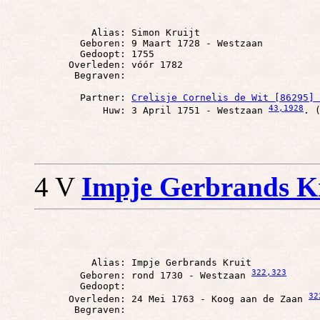
          Alias: Simon Kruijt

        Geboren: 9 Maart 1728 - Westzaan

        Gedoopt: 1755

      Overleden: vóór 1782

        Partner: 
Crelisje Cornelis de Wit [86295] 
43
,1928
            Huw: 3 April 1751 - Westzaan 
4 V
Impje Gerbrands Kr
          Alias: Impje Gerbrands Kruit

322
,323
        Geboren: rond 1730 - Westzaan 
        Gedoopt: 

32
      Overleden: 24 Mei 1763 - Koog aan de Zaan 