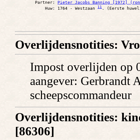
        Partner: 
Pieter Jacobs Banning [1972] (ron
11
            Huw: 1764 - Westzaan 
Overlijdensnotities: Vr
Impost overlijden op 0
aangever: Gerbrandt A
scheepscommandeur
Overlijdensnotities: ki
[86306]