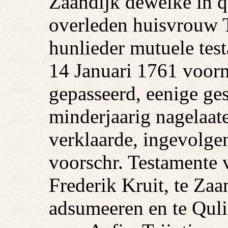
Zaandijk dewelke in qu
overleden huisvrouw T
hunlieder mutuele tes
14 Januari 1761 voorm
gepasseerd, eenige ges
minderjaarig nagelaa
verklaarde, ingevolge
voorschr. Testamente 
Frederik Kruit, te Za
adsumeeren en te Qul