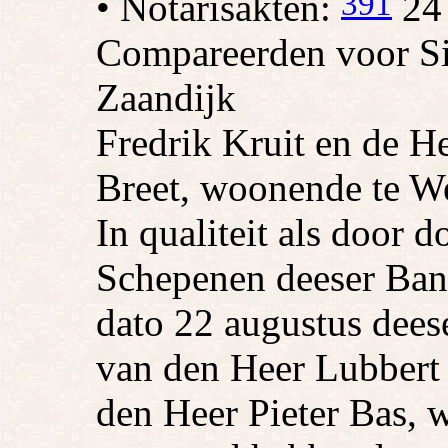
391
• Notarisakten:
24 
Compareerden voor Si
Zaandijk
Fredrik Kruit en de H
Breet, woonende te We
In qualiteit als door 
Schepenen deeser Ban
dato 22 augustus deese
van den Heer Lubbert
den Heer Pieter Bas, 