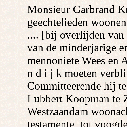
Monsieur Garbrand Kr
geechtelieden woonen
.... [bij overlijden va
van de minderjarige 
mennoniete Wees en A
n d i j k moeten verblij
Committeerende hij te
Lubbert Koopman te Za
Westzaandam woonachti
testamente, tot voogde