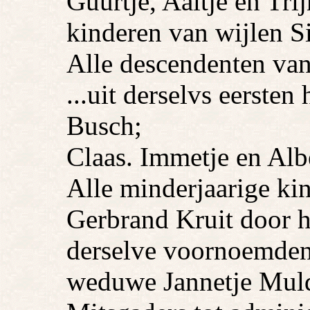
Guurtje, Aaltje en Tri
kinderen van wijlen S
Alle descendenten va
...uit derselvs eersten
Busch;
Claas. Immetje en Albe
Alle minderjaarige k
Gerbrand Kruit door h
derselve voornoemden
weduwe Jannetje Muld