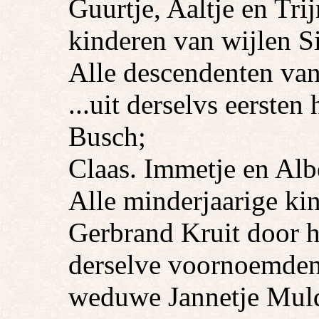
Guurtje, Aaltje en Tri
kinderen van wijlen S
Alle descendenten va
...uit derselvs eersten
Busch;
Claas. Immetje en Albe
Alle minderjaarige k
Gerbrand Kruit door h
derselve voornoemden
weduwe Jannetje Muld