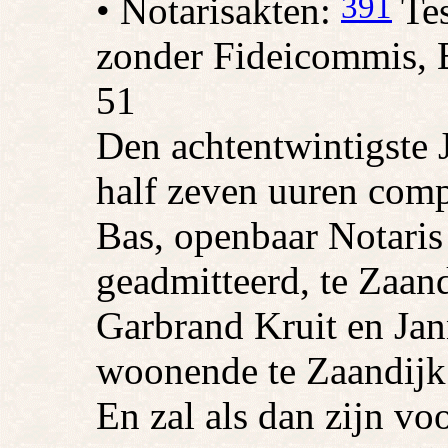
391
• Notarisakten:
Tes
zonder Fideicommis, 
51
Den achtentwintigste 
half zeven uuren com
Bas, openbaar Notaris
geadmitteerd, te Zaan
Garbrand Kruit en Jan
woonende te Zaandijk .
En zal als dan zijn vo