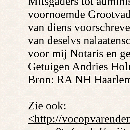
Mitsgaders tot adminis
voornoemde Grootvader
van diens voorschreve
van deselvs nalaaten
voor mij Notaris en ge
Getuigen Andries Hol
Bron: RA NH Haarlem
Zie ook:
<http://vocopvarenden.