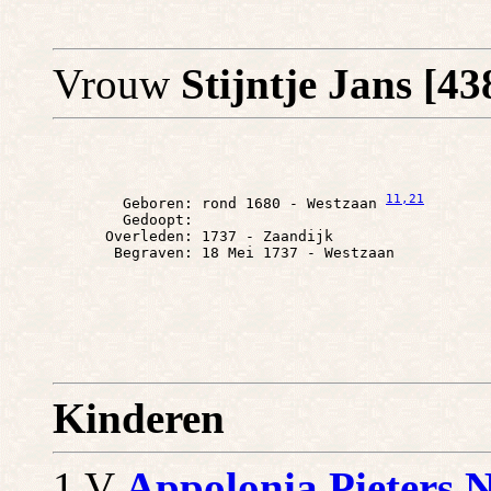
Vrouw
Stijntje Jans [4
11
,21
        Geboren: rond 1680 - Westzaan 
        Gedoopt: 

      Overleden: 1737 - Zaandijk

Kinderen
1 V
Appolonia Pieters N