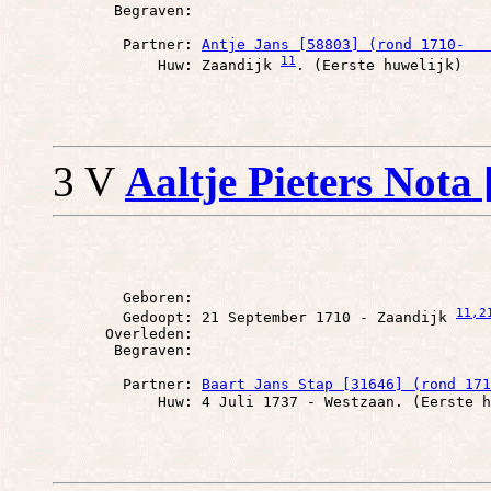
        Partner: 
Antje Jans [58803] (rond 1710-   
11
            Huw: Zaandijk 
3 V
Aaltje Pieters Nota
        Geboren: 

11
,2
        Gedoopt: 21 September 1710 - Zaandijk 
      Overleden: 

        Partner: 
Baart Jans Stap [31646] (rond 171