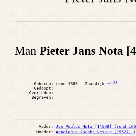
Man
Pieter Jans Nota [
11
,21
        Geboren: rond 1680 - Zaandijk 
        Gedoopt: 

      Overleden: 

          Vader: 
Jan Poulus Nota [14598] (rond 166
         Moeder: 
Appolonia Jacobs Vessip [15527] (