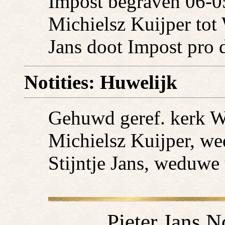
Impost begraven 06-0
Michielsz Kuijper tot
Jans doot Impost pro 
Notities: Huwelijk
Gehuwd geref. kerk W
Michielsz Kuijper, w
Stijntje Jans, weduwe 
Pieter Jans No