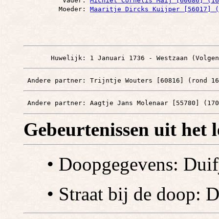
          Vader: 
Michiel Cornelis Maij [60686] (16
         Moeder: 
Maaritje Dircks Kuijper [56017] (
       Huwelijk: 1 Januari 1736 - Westzaan (Volgen
 Andere partner: Trijntje Wouters [60816] (rond 16
 Andere partner: Aagtje Jans Molenaar [55780] (170
Gebeurtenissen uit het 
• Doopgegevens: Duif
• Straat bij de doop: 