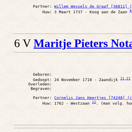
        Partner: 
Willem Wessels de Graaf [36811] (
8
            Huw: 3 Maart 1737 - Koog aan de Zaan 
6 V
Maritje Pieters Not
        Geboren: 

11
,21
        Gedoopt: 24 November 1718 - Zaandijk 
      Overleden: 

        Partner: 
Cornelis Jans Heertjes [74248] (r
11
            Huw: 1762 - Westzaan 